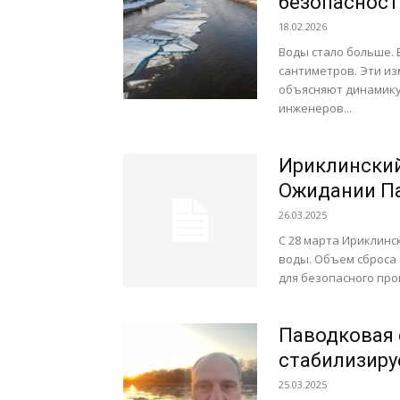
безопасност
18.02.2026
Воды стало больше. 
сантиметров. Эти и
объясняют динамику
инженеров...
Ириклинский
Ожидании Па
26.03.2025
С 28 марта Ириклин
воды. Объем сброса 
для безопасного проп
Паводковая 
стабилизиру
25.03.2025