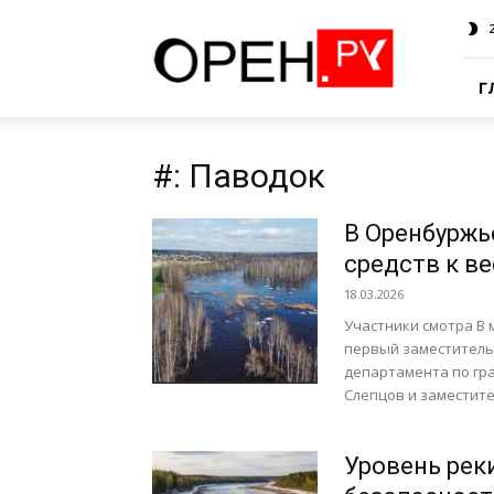
Oren.Ru
Г
#: Паводок
В Оренбуржь
средств к в
18.03.2026
Участники смотра В 
первый заместитель
департамента по гр
Слепцов и заместите
Уровень рек