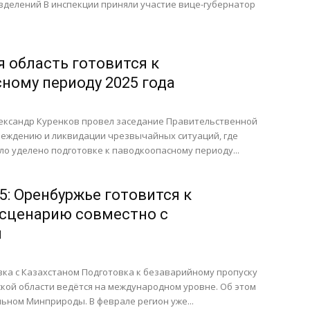
зделений В инспекции приняли участие вице-губернатор
я область готовится к
ному периоду 2025 года
лександр Куренков провел заседание Правительственной
реждению и ликвидации чрезвычайных ситуаций, где
о уделено подготовке к паводкоопасному периоду...
5: Оренбуржье готовится к
сценарию совместно с
м
ка с Казахстаном Подготовка к безаварийному пропуску
кой области ведётся на международном уровне. Об этом
ьном Минприроды. В феврале регион уже...