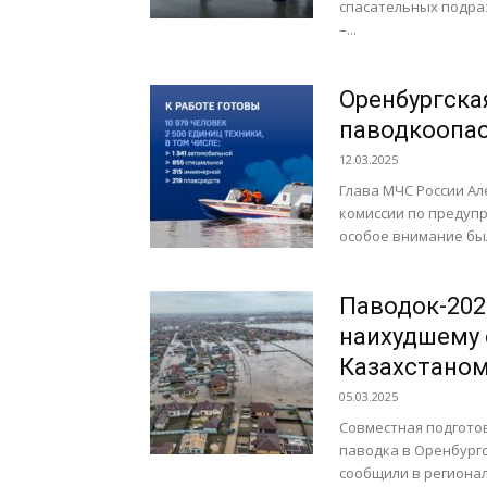
спасательных подра
–...
Оренбургска
паводкоопас
12.03.2025
Глава МЧС России А
комиссии по предуп
особое внимание был
Паводок-202
наихудшему 
Казахстано
05.03.2025
Совместная подготов
паводка в Оренбургс
сообщили в регионал