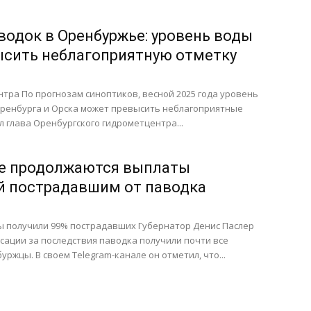
водок в Оренбуржье: уровень воды
сить неблагоприятную отметку
тра По прогнозам синоптиков, весной 2025 года уровень
Оренбурга и Орска может превысить неблагоприятные
л глава Оренбургского гидрометцентра...
ье продолжаются выплаты
й пострадавшим от паводка
 получили 99% пострадавших Губернатор Денис Паслер
сации за последствия паводка получили почти все
ржцы. В своем Telegram-канале он отметил, что...