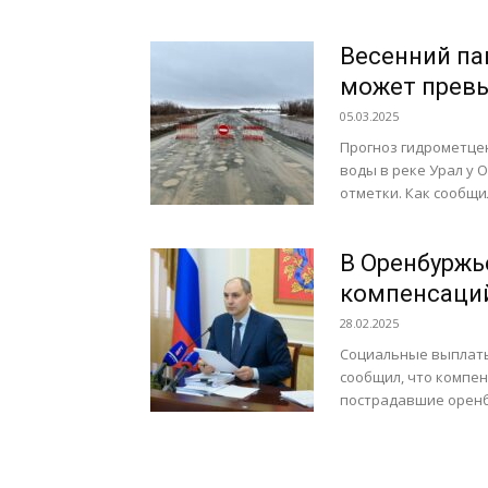
Весенний па
может превы
05.03.2025
Прогноз гидрометцен
воды в реке Урал у 
отметки. Как сообщи
В Оренбурж
компенсаци
28.02.2025
Социальные выплаты
сообщил, что компен
пострадавшие оренбу