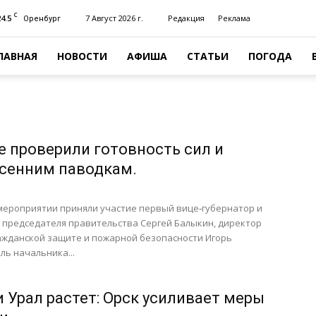
C
24.5
7 Август 2026 г.
Редакция
Реклама
Оренбург
ЛАВНАЯ
НОВОСТИ
АФИША
СТАТЬИ
ПОГОДА
е проверили готовность сил и
есенним паводкам.
мероприятии приняли участие первый вице‑губернатор и
 председателя правительства Сергей Балыкин, директор
ажданской защите и пожарной безопасности Игорь
ль начальника...
и Урал растет: Орск усиливает меры