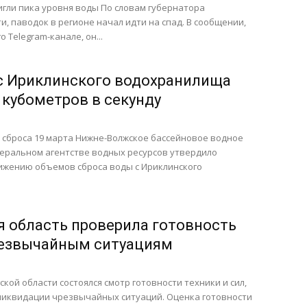
гли пика уровня воды По словам губернатора
и, паводок в регионе начал идти на спад. В сообщении,
 Telegram-канале, он...
с Ириклинского водохранилища
 кубометров в секунду
 сброса 19 марта Нижне-Волжское бассейновое водное
еральном агентстве водных ресурсов утвердило
ижению объемов сброса воды с Ириклинского
я область проверила готовность
резвычайным ситуациям
ской области состоялся смотр готовности техники и сил,
ликвидации чрезвычайных ситуаций. Оценка готовности