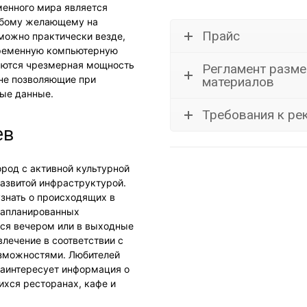
менного мира является
юбому желающему на
Прайс
можно практически везде,
овременную компьютерную
ляются чрезмерная мощность
Регламент разм
 не позволяющие при
материалов
ые данные.
Требования к р
ев
род с активной культурной
азвитой инфраструктурой.
узнать о происходящих в
 запланированных
ться вечером или в выходные
лечение в соответствии с
озможностями. Любителей
заинтересует информация о
хся ресторанах, кафе и