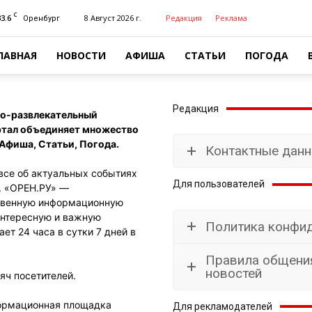
C
33.6
8 Август 2026 г.
Редакция
Реклама
Оренбург
ЛАВНАЯ
НОВОСТИ
АФИША
СТАТЬИ
ПОГОДА
Редакция
о-развлекательный
ортал объединяет множество
 Афиша, Статьи, Погода.
Контактные дан
все об актуальных событиях
Для пользователей
. «ОРЕН.РУ» —
ственную информационную
 интересную и важную
Политика конфи
т 24 часа в сутки 7 дней в
Правила общения
новостей
яч посетителей.
формационная площадка
Для рекламодателей