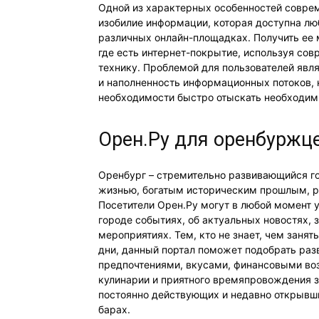
Одной из характерных особенностей совре
изобилие информации, которая доступна л
различных онлайн-площадках. Получить ее 
где есть интернет-покрытие, используя с
технику. Проблемой для пользователей яв
и наполненность информационных потоков,
необходимости быстро отыскать необходим
Орен.Ру для оренбуржц
Оренбург – стремительно развивающийся го
жизнью, богатым историческим прошлым, р
Посетители Орен.Ру могут в любой момент 
городе событиях, об актуальных новостях,
мероприятиях. Тем, кто не знает, чем заня
дни, данный портал поможет подобрать разв
предпочтениями, вкусами, финансовыми в
кулинарии и приятного времяпровождения 
постоянно действующих и недавно открывши
барах.