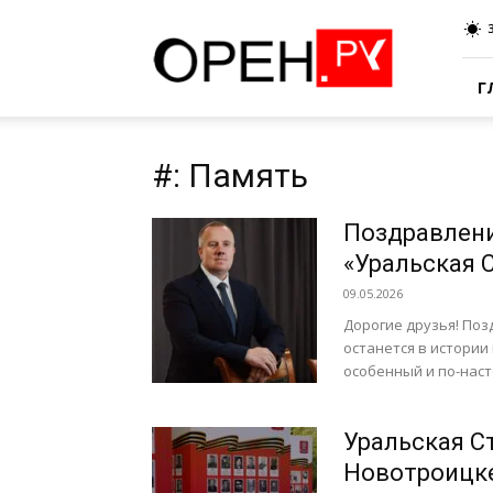
Oren.Ru
Г
#: Память
Поздравлени
«Уральская 
09.05.2026
Дорогие друзья! Поз
останется в истории
особенный и по-наст
Уральская С
Новотроицк