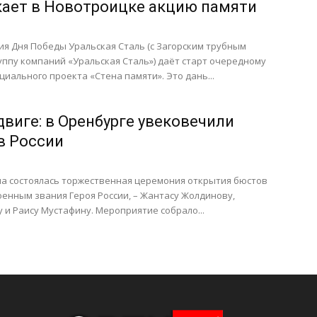
кает в Новотроицке акцию памяти
ия Дня Победы Уральская Сталь (с Загорским трубным
уппу компаний «Уральская Сталь») даёт старт очередному
циального проекта «Стена памяти». Это дань...
двиге: в Оренбурге увековечили
в России
на состоялась торжественная церемония открытия бюстов
енным звания Героя России, – Жантасу Жолдинову,
и Раису Мустафину. Мероприятие собрало...