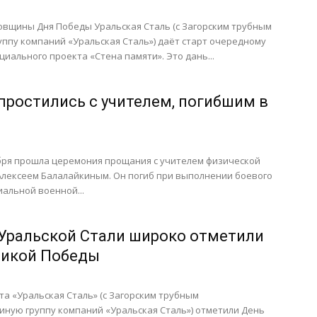
овщины Дня Победы Уральская Сталь (с Загорским трубным
уппу компаний «Уральская Сталь») даёт старт очередному
циального проекта «Стена памяти». Это дань...
 простились с учителем, погибшим в
ября прошла церемония прощания с учителем физической
Алексеем Балалайкиным. Он погиб при выполнении боевого
иальной военной...
Уральской Стали широко отметили
ликой Победы
а «Уральская Сталь» (с Загорским трубным
иную группу компаний «Уральская Сталь») отметили День