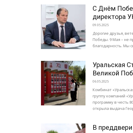
С Днём Побе
директора У
09.05.2025
Дорогие друзья, вет
Победы. 9 Мая – не 
благодарность. Мы с
Уральская С
Великой Поб
06.05.2025
Комбинат «Уральская
группу компаний «У
программу в честь 8
открыла выдача Геор
В преддвери