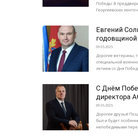
Победы. В преддвери
Георгиевских ленточ
Евгений Сол
годовщиной
09.05.2025
Дорогие ветераны, 
специальной военно
летием со Дня Побед
С Днём Поб
директора А
09.05.2025
Дорогие друзья! Поз
был и будет особенн
непобедимыми перед