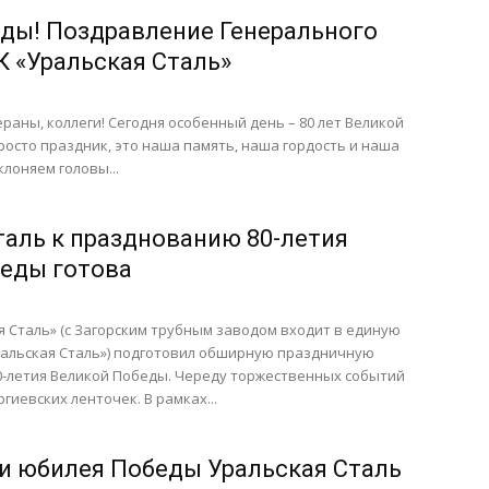
ды! Поздравление Генерального
К «Уральская Сталь»
ераны, коллеги! Сегодня особенный день – 80 лет Великой
просто праздник, это наша память, наша гордость и наша
клоняем головы...
таль к празднованию 80-летия
еды готова
 Сталь» (с Загорским трубным заводом входит в единую
ральская Сталь») подготовил обширную праздничную
0-летия Великой Победы. Череду торжественных событий
гиевских ленточек. В рамках...
и юбилея Победы Уральская Сталь