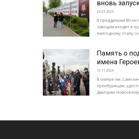
вновь запус
26.03.2025
В преддверии 80-лет
заводом входит в гр
ежегодному этапу со
Память о по
имена Герое
13.11.2024
В сквере им. Самохи
оренбуржцам, удосто
Дмитрию Новосёлову 