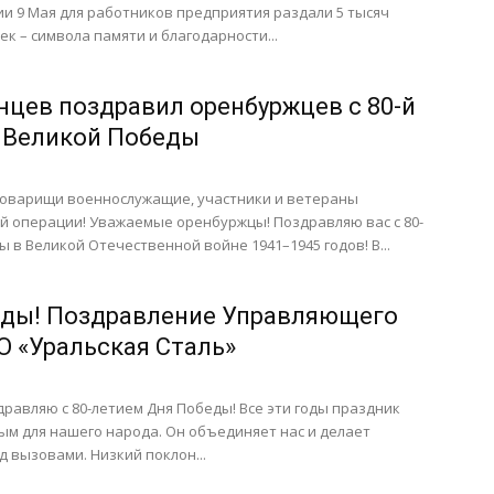
и 9 Мая для работников предприятия раздали 5 тысяч
ек – символа памяти и благодарности...
нцев поздравил оренбуржцев с 80-й
 Великой Победы
товарищи военнослужащие, участники и ветераны
й операции! Уважаемые оренбуржцы! Поздравляю вас с 80-
ы в Великой Отечественной войне 1941–1945 годов! В...
еды! Поздравление Управляющего
О «Уральская Сталь»
дравляю с 80-летием Дня Победы! Все эти годы праздник
ым для нашего народа. Он объединяет нас и делает
 вызовами. Низкий поклон...