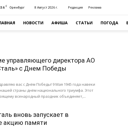
C
33.6
8 Август 2026 г.
Редакция
Реклама
Оренбург
ЛАВНАЯ
НОВОСТИ
АФИША
СТАТЬИ
ПОГОДА
е управляющего директора АО
Сталь» с Днем Победы
дравляю вас с Днём Победы! 9 Мая 1945 года навеки
 нашей страны днём национального триумфа. Этот
оящему всенародный праздник объединяет,...
таль вновь запускает в
е акцию памяти