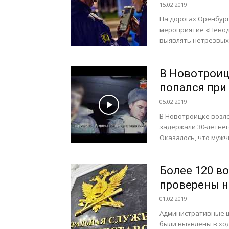
15.02.2019
На дорогах Оренбур
мероприятие «Невод»
выявлять нетрезвых 
В Новотроиц
попался при
05.02.2019
В Новотроицке возле
задержали 30-летнег
Оказалось, что мужчи
Более 120 в
проверены н
01.02.2019
Административные ш
были выявлены в хо