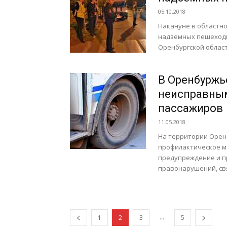
05.10.2018
Накануне в областн
надземных пешеходн
Оренбургской област
В Оренбуржь
неисправным
пассажиров
11.05.2018
На территории Орен
профилактическое м
предупреждение и п
правонарушений, св
...
1
2
3
5