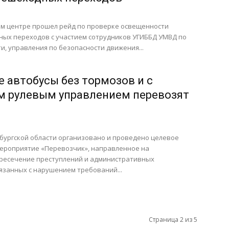
ом центре прошел рейд по проверке освещенности
ых переходов с участием сотрудников УГИББД УМВД по
и, управления по безопасности движения...
е автобусы без тормозов и с
 рулевым управлением перевозят
бургской области организовано и проведено целевое
ероприятие «Перевозчик», направленное на
ресечение преступлений и административных
язанных с нарушением требований...
Страница 2 из 5