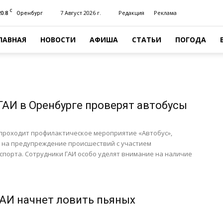
C
20.8
7 Август 2026 г.
Редакция
Реклама
Оренбург
ЛАВНАЯ
НОВОСТИ
АФИША
СТАТЬИ
ПОГОДА
ГАИ в Оренбурге проверят автобусы
 проходит профилактическое мероприятие «Автобус»,
 на предупреждение происшествий с участием
порта. Сотрудники ГАИ особо уделят внимание на наличие
ГАИ начнет ловить пьяных