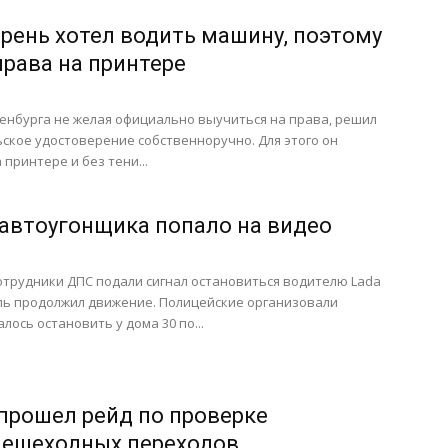
арень хотел водить машину, поэтому
права на принтере
енбурга не желая официально выучиться на права, решил
ское удостоверение собственноручно. Для этого он
принтере и без тени...
автоугонщика попало на видео
сотрудники ДПС подали сигнал остановиться водителю Lada
иль продолжил движение. Полицейские организовали
лось остановить у дома 30 по...
 прошел рейд по проверке
пешеходных переходов