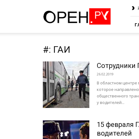
Oren.Ru
Г
#: ГАИ
Сотрудники 
26.02.2019
В областном центре
которое направлено
общественного транс
у водителей...
15 февраля 
водителей