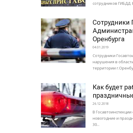
сотрудников ГИБДД. В
Сотрудники 
Администрац
Оренбурга
04.01.2019
Сотрудники Госавто
нарушения в области
территории г.Оренбу
Как будет ра
праздничны
26.12.2018
В Госавтоинспекции
новогодние и праздни
30...