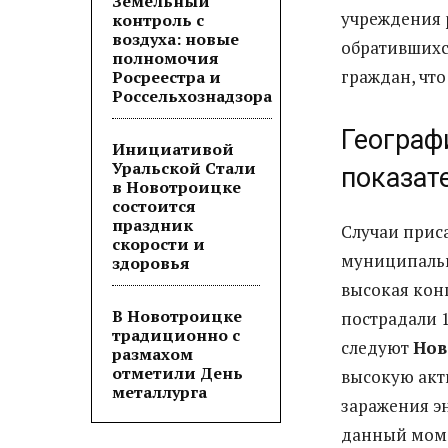
Земельный
учреждения 
контроль с
воздуха: новые
обратившихс
полномочия
граждан, что
Росреестра и
Россельхознадзора
Географ
Инициативой
Уральской Стали
показат
в Новотроицке
состоится
праздник
Случаи прис
скорости и
муниципальн
здоровья
высокая кон
В Новотроицке
пострадали 1
традиционно с
следуют
Нов
размахом
отметили День
высокую акт
металлурга
заражения э
данный моме