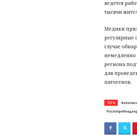
ведется раб
тысячи жител
Медики приз
регулярные 
случае обна
немедленно 
региона под
для проведе
патогенов.
ТЕГИ
Безопас
Роспотребнадзо