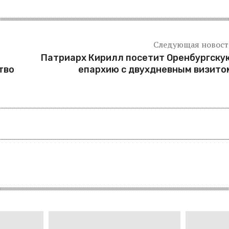
Следующая новост
Патриарх Кирилл посетит Оренбургску
тво
епархию с двухдневным визито