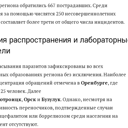
региона обратились 667 пострадавших. Среди
я за помощью числятся 250 несовершеннолетних
 составляет более трети от общего числа инцидентов.
ия распространения и лабораторны
ели
асывания паразитов зафиксированы во всех
ых образованиях региона без исключения. Наиболее
центрация обращений отмечена в
Оренбурге
, где
25 человек. Далее
отроицк
,
Орск
и
Бузулук
. Однако, несмотря на
ивность переносчиков, подтвержденные случаи
нцефалитом или боррелиозом среди населения на
нт отсутствуют.