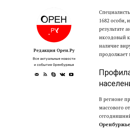
Специалист
1682 особи, 
результате а
иксодовый к
наличие вир
Редакция Орен.Ру
продолжает 
Все актуальные новости
и события Оренбуржья
Профила
населен
В регионе п
массового о
сегодняшни
Оренбуржь