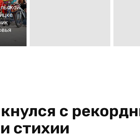
альской
ицке
ник
овья