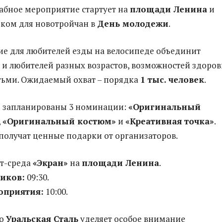
бное мероприятие стартует на
площади Ленина
и
рком для новотройчан в
День молодежи
.
ие для любителей езды на велосипеде объединит
 и любителей разных возрастов, возможностей здоров
етьми. Ожидаемый охват – порядка
1 тыс. человек
.
 запланированы 3 номинации:
«Оригинальный
,
«Оригинальный костюм»
и
«Креативная точка»
.
получат ценные подарки от организаторов.
т-среда
«Экран»
на
площади Ленина
.
ников:
09:30.
оприятия:
10:00.
но
Уральская Сталь
уделяет особое внимание