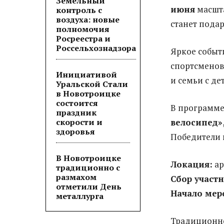
Земельный
июня
масшта
контроль с
воздуха: новые
станет пода
полномочия
Росреестра и
Россельхознадзора
Яркое событ
спортсменов
Инициативой
и семьи с д
Уральской Стали
в Новотроицке
состоится
В программе
праздник
скорости и
велосипед»
здоровья
Победители 
В Новотроицке
Локация:
ар
традиционно с
размахом
Сбор участ
отметили День
Начало мер
металлурга
Традицион