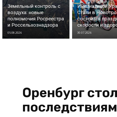
Земельный контроль с
Инициативой Ур
воздуха: новые
Стали в Новотро
полномочия Росреестра
состоится празд
и Россельхознадзора
скорости и здор
05.08.2026
30.07.2026