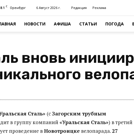
C
18.1
6 Август 2026 г.
Редакция
Реклама
Оренбург
ЛАВНАЯ
НОВОСТИ
АФИША
СТАТЬИ
ПОГОДА
аль вновь иниции
никального велоп
Уральская Сталь»
(с
Загорским трубным
дит в группу компаний
«Уральская Сталь»
) в третий
ует проведение в
Новотроицке
велопарада.
27