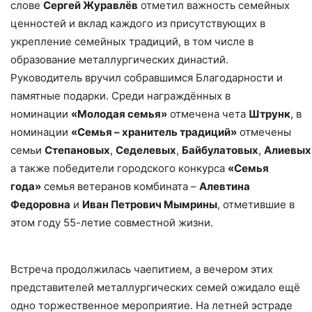
слове
Сергей Журавлёв
отметил важность семейных
ценностей и вклад каждого из присутствующих в
укрепление семейных традиций, в том числе в
образование металлургических династий.
Руководитель вручил собравшимся Благодарности и
памятные подарки. Среди награждённых в
номинации
«Молодая семья»
отмечена чета
Штрунк
, в
номинации
«Семья – хранитель традиций»
отмечены
семьи
Степановых
,
Седелевых
,
Байбулатовых
,
Алиевых
а также победители городского конкурса
«Семья
года»
семья ветеранов комбината –
Алевтина
Федоровна
и
Иван Петрович Мымрины
, отметившие в
этом году 55-летие совместной жизни.
Встреча продолжилась чаепитием, а вечером этих
представителей металлургических семей ожидало ещё
одно торжественное мероприятие. На летней эстраде