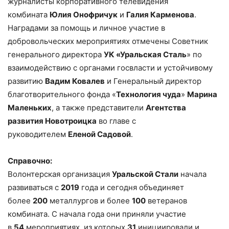
журналисты корпоративного телевидения
комбината
Юлия Онофричук
и
Галия Карменова
.
Наградами за помощь и личное участие в
добровольческих мероприятиях отмечены Советник
генерального директора
УК «Уральская Сталь
» по
взаимодействию с органами госвласти и устойчивому
развитию
Вадим Ковалев
и Генеральный директор
благотворительного фонда «
Технология чуда
»
Марина
Маленьких
, а также представители
Агентства
развития Новотроицка
во главе с
руководителем
Еленой Садовой
.
Справочно:
Волонтерская организация
Уральской Стали
начала
развиваться с
2019
года и сегодня объединяет
более
200
металлургов и более
100
ветеранов
комбината. С начала года они приняли участие
в
54
мероприятиях, из которых
31
инициировали и