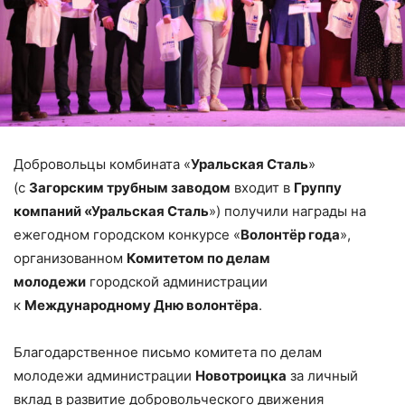
Добровольцы комбината «
Уральская Сталь
»
(с
Загорским трубным заводом
входит в
Группу
компаний «Уральская Сталь
») получили награды на
ежегодном городском конкурсе «
Волонтёр года
»,
организованном
Комитетом по делам
молодежи
городской администрации
к
Международному Дню волонтёра
.
Благодарственное письмо комитета по делам
молодежи администрации
Новотроицка
за личный
вклад в развитие добровольческого движения