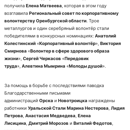
получила
Елена Матвеева
, которая в этом году
возглавила
Региональный совет по корпоративному
волонтерству Оренбургской области
. Трое
металлургов и один серебряный волонтёр стали
победителями в конкурсных номинациях:
Анатолий
Колестинский
«
Корпоративный волонтёр
»,
Виктория
Смирнова
«
Волонтер в сфере здорового образа
жизни
»,
Сергей Черкасов
«
Передовик
труда
»,
Алевтина Мымрина
«
Молоды душой
».
За помощь в борьбе с последствиями паводка
Благодарственными письмами
администраций
Орска
и
Новотроицка
награждены
работники
Уральской Стали
Марина Нестерова
,
Лидия
Петрова
,
Анастасия Медведева
,
Елена
Лисицина
,
Дмитрий Морозов
и
Виталий Федотов
,