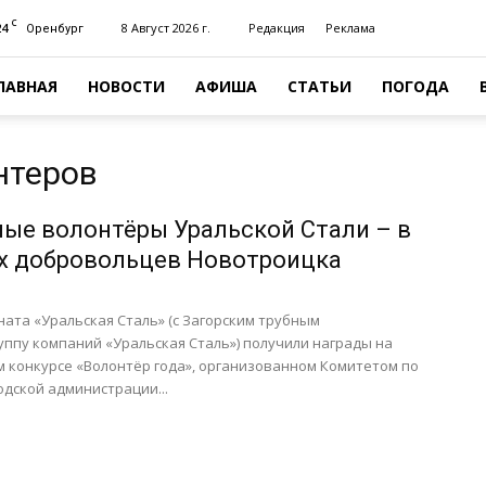
C
24
8 Август 2026 г.
Редакция
Реклама
Оренбург
ЛАВНАЯ
НОВОСТИ
АФИША
СТАТЬИ
ПОГОДА
нтеров
ые волонтёры Уральской Стали – в
х добровольцев Новотроицка
ата «Уральская Сталь» (с Загорским трубным
уппу компаний «Уральская Сталь») получили награды на
 конкурсе «Волонтёр года», организованном Комитетом по
дской администрации...