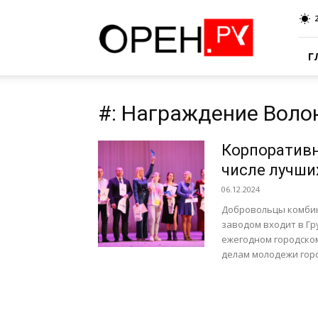
Oren.Ru
Г
#: Награждение Воло
Корпоративн
числе лучши
06.12.2024
Добровольцы комбин
заводом входит в Гр
ежегодном городском
делам молодежи горо