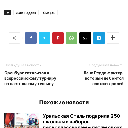
#
Лэнс Реддик
Смерть
Предыдущая новость
Следующая новость
Оренбург готовится к
Лэнс Реддик: актер,
всероссийскому турниру
который не боится
по настольному теннису
сложных ролей
Похожие новости
Уральская Сталь подарила 250
школьных наборов
первоклассникам – детям своих