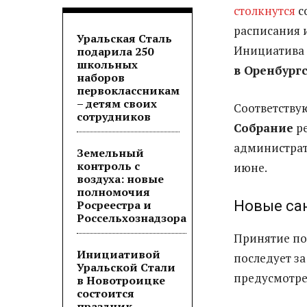
столкнутся
с
расписания 
Уральская Сталь
Инициатива 
подарила 250
школьных
в Оренбург
наборов
первоклассникам
– детям своих
Соответству
сотрудников
Собрание
ре
администра
Земельный
контроль с
июне.
воздуха: новые
полномочия
Росреестра и
Новые са
Россельхознадзора
Принятие по
Инициативой
последует за
Уральской Стали
предусмотре
в Новотроицке
состоится
праздник