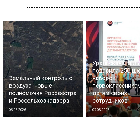
Уральская Сталь
подарила 250 ш
Земельный контроль с
наборов
воздуха: новые
первоклассника
полномочия Росреестра
детям своих
и Россельхознадзора
сотрудников
05.08.2026
07.08.2026