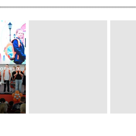
кольных
м –