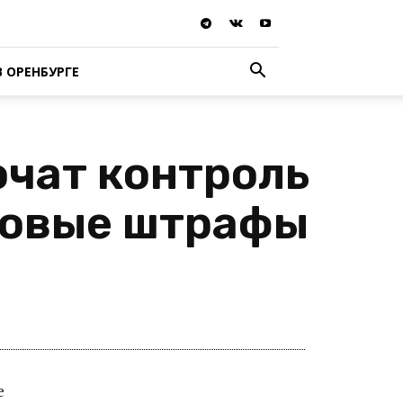
В ОРЕНБУРГЕ
очат контроль
новые штрафы
е