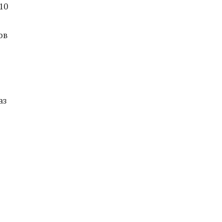
10
ов
аз