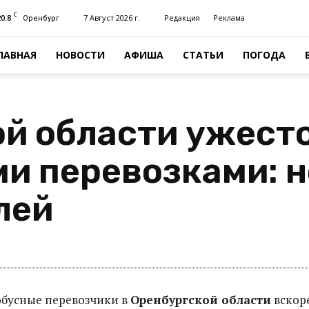
C
20.8
7 Август 2026 г.
Редакция
Реклама
Оренбург
ЛАВНАЯ
НОВОСТИ
АФИША
СТАТЬИ
ПОГОДА
ой области ужест
ми перевозками: 
лей
обусные перевозчики в
Оренбургской области
вскор