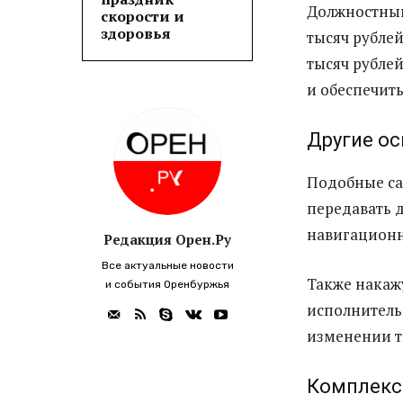
Должностным
скорости и
здоровья
тысяч рублей
тысяч рубле
и обеспечит
Другие о
Подобные са
передавать 
навигационн
Редакция Орен.Ру
Все актуальные новости
Также накаж
и события Оренбуржья
исполнительн
изменении т
Комплекс