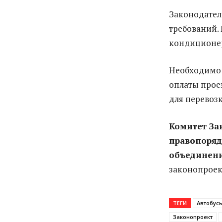
Законодател
требований.
кондиционер
Необходимо 
оплаты прое
для перевоз
Комитет За
правопоряд
объединени
законопроек
ТЕГИ
Автобус
Законопроект