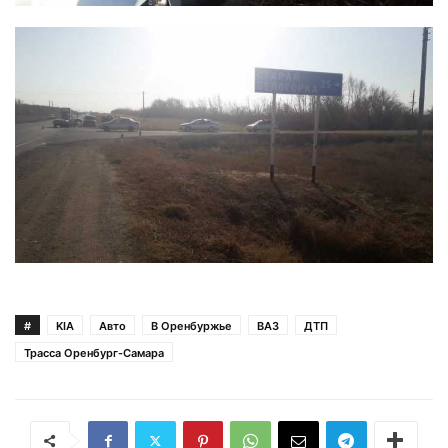
#
KIA
Авто
В Оренбуржье
ВАЗ
ДТП
Трасса Оренбург-Самара