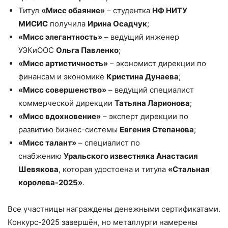
Титул
«Мисс обаяние»
– студентка
НФ НИТУ
МИСИС
получила
Ирина Осадчук
;
«Мисс элегантность»
– ведущий инженер
УЭКиООС
Ольга Павленко
;
«Мисс артистичность»
– экономист дирекции по
финансам и экономике
Кристина Дунаева
;
«Мисс совершенство»
– ведущий специалист
коммерческой дирекции
Татьяна Ларионова
;
«Мисс вдохновение»
– эксперт дирекции по
развитию бизнес-системы
Евгения Степанова
;
«Мисс талант»
– специалист по
снабжению
Уральского известняка Анастасия
Шевякова
, которая удостоена и титула
«Стальная
королева-2025»
.
Все участницы награждены денежными сертификатами.
Конкурс-2025 завершён, но металлурги намерены