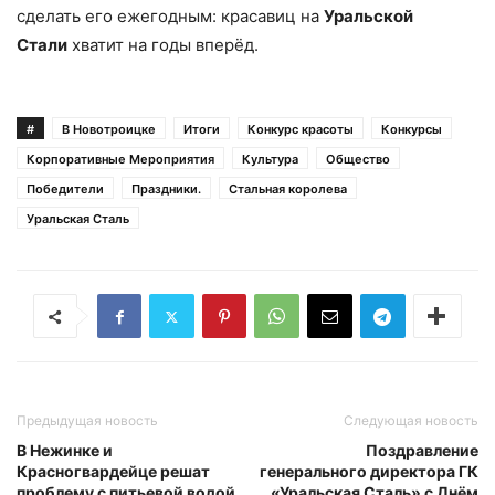
сделать его ежегодным: красавиц на
Уральской
Стали
хватит на годы вперёд.
#
В Новотроицке
Итоги
Конкурс красоты
Конкурсы
Корпоративные Мероприятия
Культура
Общество
Победители
Праздники.
Стальная королева
Уральская Сталь
Предыдущая новость
Следующая новость
В Нежинке и
Поздравление
Красногвардейце решат
генерального директора ГК
проблему с питьевой водой
«Уральская Сталь» с Днём