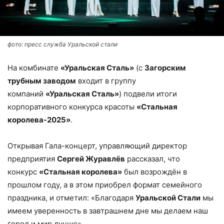
фото: пресс служба Уральской стали
На комбинате
«Уральская Сталь»
(с
Загорским
трубным заводом
входит в группу
компаний
«Уральская Сталь»
) подвели итоги
корпоративного конкурса красоты
«Стальная
королева-2025»
.
Открывая Гала-концерт, управляющий директор
предприятия
Сергей Журавлёв
рассказал, что
конкурс
«Стальная королева»
был возрождён в
прошлом году, а в этом приобрел формат семейного
праздника, и отметил: «Благодаря
Уральской Стали
мы
имеем уверенность в завтрашнем дне мы делаем наш
город и мир лучше».