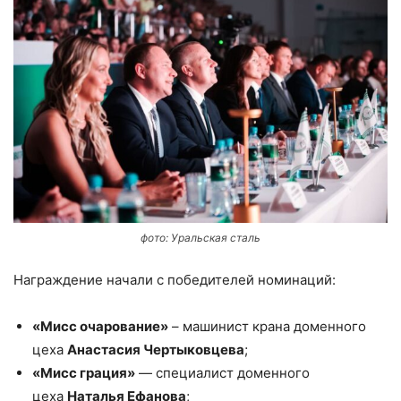
фото: Уральская сталь
Награждение начали с победителей номинаций:
«Мисс очарование»
– машинист крана доменного
цеха
Анастасия Чертыковцева
;
«Мисс грация»
— специалист доменного
цеха
Наталья Ефанова
;