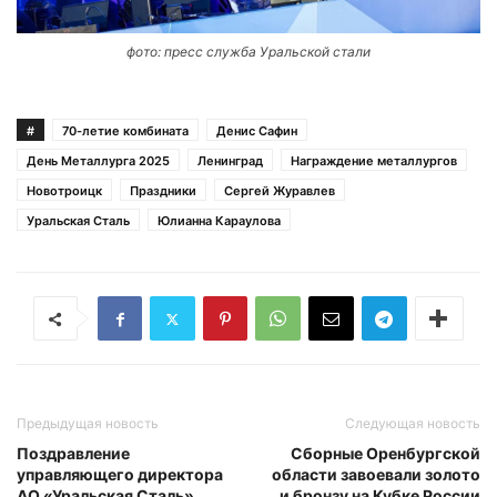
фото: пресс служба Уральской стали
#
70-летие комбината
Денис Сафин
День Металлурга 2025
Ленинград
Награждение металлургов
Новотроицк
Праздники
Сергей Журавлев
Уральская Сталь
Юлианна Караулова
Предыдущая новость
Следующая новость
Поздравление
Сборные Оренбургской
управляющего директора
области завоевали золото
АО «Уральская Сталь»
и бронзу на Кубке России