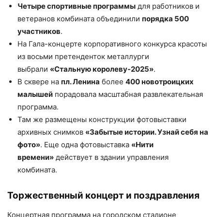
Четыре спортивные программы
для работников и
ветеранов комбината объединили
порядка 500
участников
.
На Гала-концерте корпоративного конкурса красоты
из восьми претенденток металлурги
выбрали
«Стальную королеву-2025»
.
В сквере на
пл. Ленина
более
400 новотроицких
малышей
порадовала масштабная развлекательная
программа.
Там же размещены конструкции фотовыставки
архивных снимков
«Забытые истории. Узнай себя на
фото»
. Еще одна фотовыставка
«Нити
времени»
действует в здании управления
комбината.
Торжественный концерт и поздравления
Концертная программа на городском стадионе