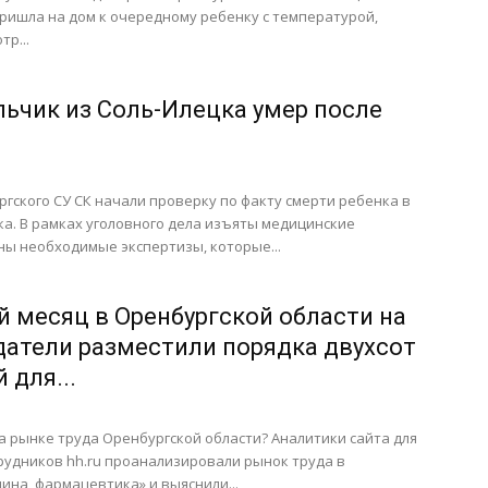
пришла на дом к очередному ребенку с температурой,
р...
льчик из Соль-Илецка умер после
гского СУ СК начали проверку по факту смерти ребенка в
а. В рамках уголовного дела изъяты медицинские
ны необходимые экспертизы, которые...
й месяц в Оренбургской области на
одатели разместили порядка двухсот
 для...
а рынке труда Оренбургской области? Аналитики сайта для
рудников hh.ru проанализировали рынок труда в
на, фармацевтика» и выяснили...