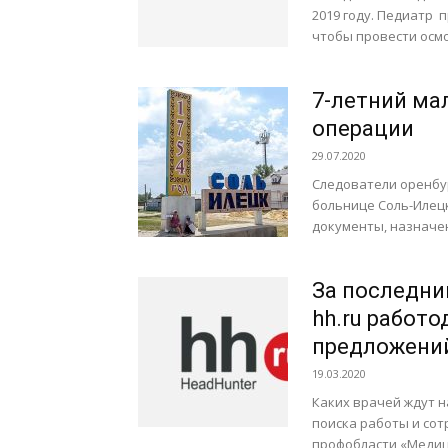
2019 году. Педиатр 
чтобы провести осмот
7-летний ма
операции
29.07.2020
Следователи оренбур
больнице Соль-Илецк
документы, назначе
За последни
hh.ru работ
предложений
19.03.2020
Каких врачей ждут н
поиска работы и сот
профобласти «Медици