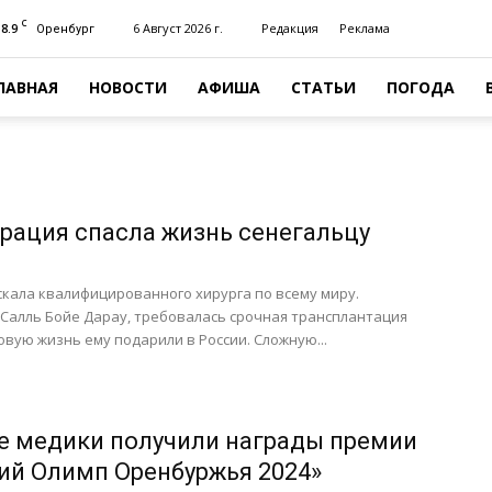
C
18.9
6 Август 2026 г.
Редакция
Реклама
Оренбург
ЛАВНАЯ
НОВОСТИ
АФИША
СТАТЬИ
ПОГОДА
рация спасла жизнь сенегальцу
скала квалифицированного хирурга по всему миру.
Салль Бойе Дарау, требовалась срочная трансплантация
овую жизнь ему подарили в России. Сложную...
е медики получили награды премии
й Олимп Оренбуржья 2024»