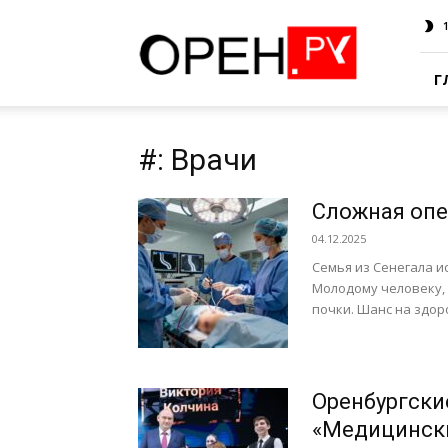
Oren.Ru
Г
#: Врачи
Сложная опе
04.12.2025
Семья из Сенегала и
Молодому человеку, 
почки. Шанс на здор
Оренбургски
«Медицински