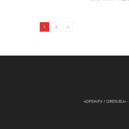
1
2
«ОРЕН.РУ / OREN.RU» -