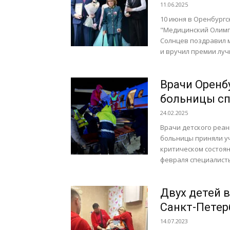
11.06.2025
10 июня в Оренбург
"Медицинский Олимп
Солнцев поздравил 
и вручил премии лучш
Врачи Оренб
больницы сп
24.02.2025
Врачи детского реа
больницы приняли уч
критическом состоян
февраля специалисты
Двух детей 
Санкт-Петер
14.07.2023