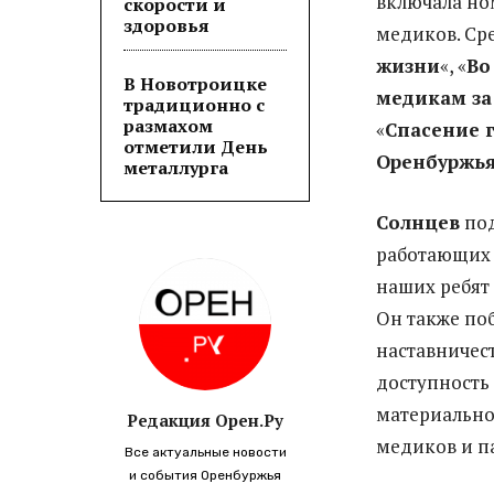
включала но
скорости и
здоровья
медиков. Сре
жизни
«, «
Во
В Новотроицке
медикам за
традиционно с
размахом
«
Спасение 
отметили День
Оренбуржь
металлурга
Солнцев
под
работающих 
наших ребят 
Он также поб
наставничест
доступность
материально
Редакция Орен.Ру
медиков и п
Все актуальные новости
и события Оренбуржья