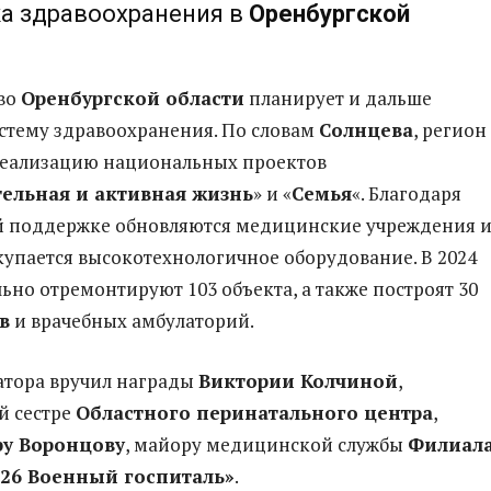
а здравоохранения в
Оренбургской
во
Оренбургской области
планирует и дальше
истему здравоохранения. По словам
Солнцева
, регион
еализацию национальных проектов
ельная и активная жизнь
» и «
Семья
«. Благодаря
 поддержке обновляются медицинские учреждения 
купается высокотехнологичное оборудование. В 2024
ьно отремонтируют 103 объекта, а также построят 30
в
и врачебных амбулаторий.
атора вручил награды
Виктории Колчиной
,
й сестре
Областного перинатального центра
,
ру Воронцову
, майору медицинской службы
Филиал
26 Военный госпиталь»
.