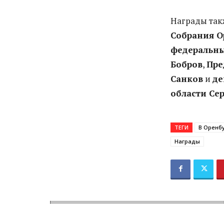
Награды так
Собрания О
федеральны
Бобров
,
Пре
Санков
и
де
области Се
ТЕГИ
В Оренб
Награды