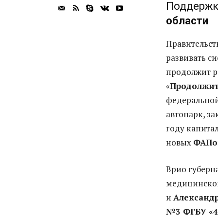
Поддержк
области
Правительст
развивать с
продолжит р
«
Продолжит
федеральной
автопарк, за
году капитал
новых
ФАПо
Врио губерн
медицинско
и
Александ
№3 ФГБУ «4