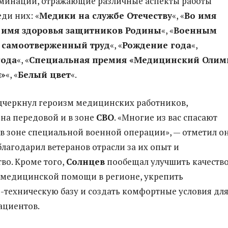
минации, отражающие различные аспекты работы
ди них: «
Медики на службе Отечеству
«, «
Во имя
 имя здоровья защитников Родины
«, «
Военным
 самоотверженный труд
«, «
Рождение года
«,
года
«, «
Специальная премия «Медицинский Олим
я»
«, «
Белый цвет
«.
черкнул героизм медицинских работников,
на передовой и в зоне
СВО
. «Многие из вас спасают
в зоне специальной военной операции», — отметил он
лагодарил ветеранов отрасли за их опыт и
во. Кроме того,
Солнцев
пообещал улучшить качество
 медицинской помощи в регионе, укрепить
-техническую базу и создать комфортные условия дл
ациентов.