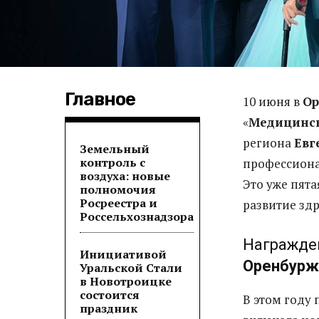
Главное
10 июня в
Ор
«
Медицинск
региона
Евг
Земельный
контроль с
профессиона
воздуха: новые
Это уже пят
полномочия
Росреестра и
развитие зд
Россельхознадзора
Награжде
Инициативой
Оренбурж
Уральской Стали
в Новотроицке
состоится
В этом году 
праздник