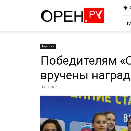
Oren.Ru
Г
Новости
Победителям «О
вручены награ
19.11.2018