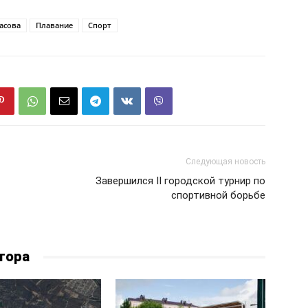
асова
Плавание
Спорт
Следующая новость
Завершился II городской турнир по
спортивной борьбе
тора