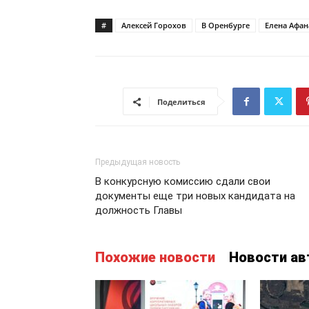
#
Алексей Горохов
В Оренбурге
Елена Афан
Поделиться
Предыдущая новость
В конкурсную комиссию сдали свои
документы еще три новых кандидата на
должность Главы
Похожие новости
Новости ав