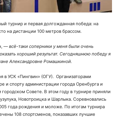
ый турнир и первая долгожданная победа: на
сто на дистанции 100 метров брассом.
,
— всё-таки соперники у меня были очень
 показать хороший результат. Сегодняшнюю победу я
лане Александровне Ромашкиной.
ря в УСК «Пингвин» (ОГУ). Организаторами
ре и спорту администрации города Оренбурга и
 городском Совете. В этом году в турнире приняли
 Бузулука, Новотроицка и Шарлыка. Соревновались
005 года рождения и моложе. По итогам турнира
мечены 108 спортсменов, показавших лучшие