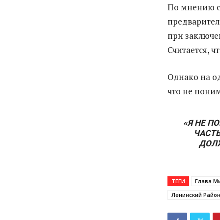
По мнению с
предварител
при заключе
Считается, 
Однако на о
что не пони
«Я НЕ П
ЧАСТ
ДОЛЖ
ТЕГИ
Глава М
Ленинский Райо