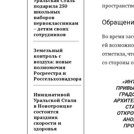
Уральская Сталь
пространстве
подарила 250
школьных
наборов
Обращени
первоклассникам
– детям своих
сотрудников
Во время за
ей возможнос
Земельный
отметила, ч
контроль с
воздуха: новые
со стороны о
полномочия
Росреестра и
Россельхознадзора
«ИН
ПРИВЫ
Инициативой
ГРАД
Уральской Стали
АРХИТЕ
в Новотроицке
СТ
состоится
ОТКРО
праздник
АНО
скорости и
ПРО
здоровья