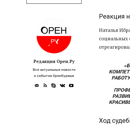
Реакция н
Наталья Ибр
социальных с
отреагирова
Редакция Орен.Ру
«Б
Все актуальные новости
КОМПЕТЕ
и события Оренбуржья
РАБОТ
ПРОФЕ
РАЗВИВ
КРАСИВЫ
Ход судеб