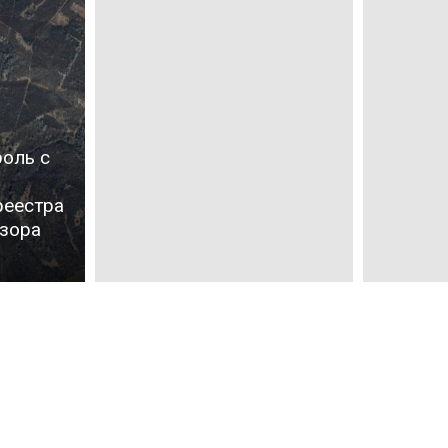
оль с
реестра
дзора