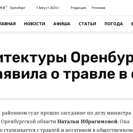
C
29.8
7 Август 2026 г.
Редакция
Реклама
Оренбург
ЛАВНАЯ
НОВОСТИ
АФИША
СТАТЬИ
ПОГОДА
итектуры Оренбу
явила о травле в
 районном суде прошло заседание по делу министра
 Оренбургской области
Натальи Ибрагимовой
. Она
то сталкивается с травлей и негативом в общественном