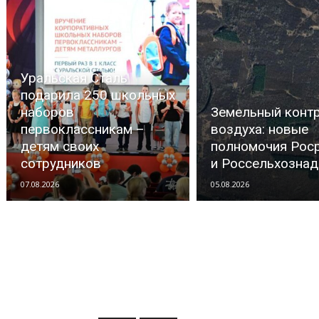
Уральская Сталь
подарила 250 школьных
наборов
Земельный контр
первоклассникам –
воздуха: новые
детям своих
полномочия Рос
сотрудников
и Россельхозна
07.08.2026
05.08.2026