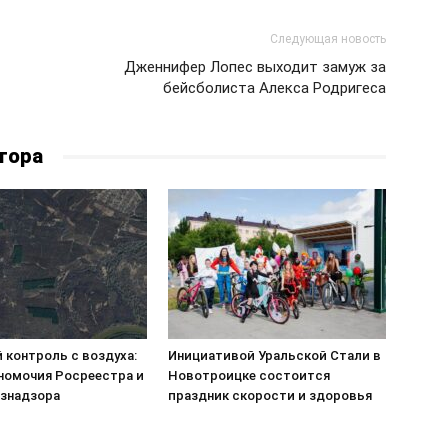
Следующая новость
Дженнифер Лопес выходит замуж за
бейсболиста Алекса Родригеса
тора
 контроль с воздуха:
Инициативой Уральской Стали в
номочия Росреестра и
Новотроицке состоится
знадзора
праздник скорости и здоровья