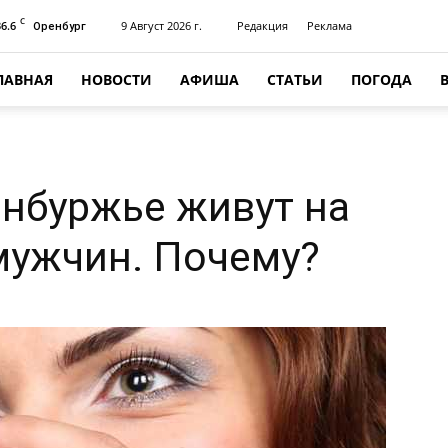
C
36.6
9 Август 2026 г.
Редакция
Реклама
Оренбург
ЛАВНАЯ
НОВОСТИ
АФИША
СТАТЬИ
ПОГОДА
нбуржье живут на
мужчин. Почему?