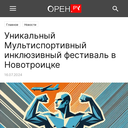
Главное
Новости
Уникальный
Мультиспортивный
инклюзивный фестиваль в
Новотроицке
16.07.2024