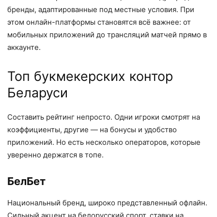
бренды, адаптированные под местные условия. При
этом онлайн-платформы становятся всё важнее: от
мобильных приложений до трансляций матчей прямо в
аккаунте.
Топ букмекерских контор
Беларуси
Составить рейтинг непросто. Одни игроки смотрят на
коэффициенты, другие — на бонусы и удобство
приложений. Но есть несколько операторов, которые
уверенно держатся в топе.
БелБет
Национальный бренд, широко представленный офлайн.
Сильный акцент на белорусский спорт, ставки на