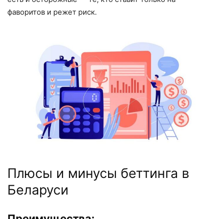
фаворитов и режет риск.
Плюсы и минусы беттинга в
Беларуси
Преимущества: