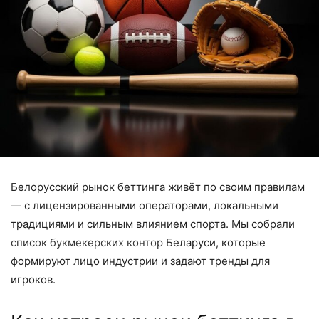
Белорусский рынок беттинга живёт по своим правилам
— с лицензированными операторами, локальными
традициями и сильным влиянием спорта. Мы собрали
список букмекерских контор
Беларуси, которые
формируют лицо индустрии и задают тренды для
игроков.