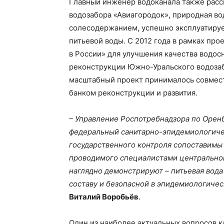
Главный инженер водоканала также расск
водозабора «Авиагородок», природная во
солесодержанием, успешно эксплуатируе
питьевой воды. С 2012 года в рамках п
в России» для улучшения качества водо
реконструкции Южно-Уральского водозаб
масштабный проект принималось совмес
банком реконструкции и развития.
– Управление Роспотребнадзора по Орен
федеральный санитарно-эпидемиологичес
государственного контроля сопоставимы
проводимого специалистами центральной
наглядно демонстрируют – питьевая вода
составу и безопасной в эпидемиологиче
Виталий Воробьёв
.
Один из наиболее актуальных вопросов к