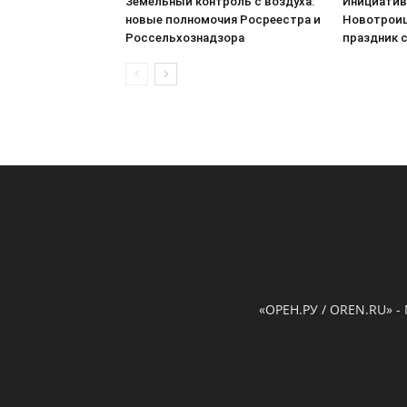
Земельный контроль с воздуха:
Инициатив
новые полномочия Росреестра и
Новотроиц
Россельхознадзора
праздник 
«ОРЕН.РУ / OREN.RU» -