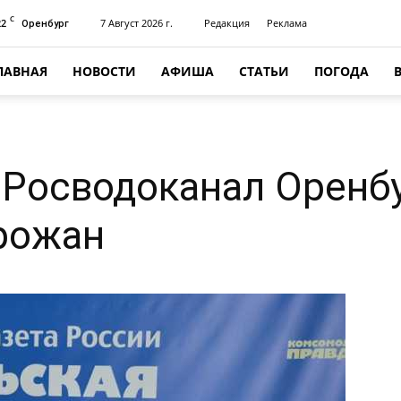
C
22
7 Август 2026 г.
Редакция
Реклама
Оренбург
ЛАВНАЯ
НОВОСТИ
АФИША
СТАТЬИ
ПОГОДА
Росводоканал Оренбу
рожан