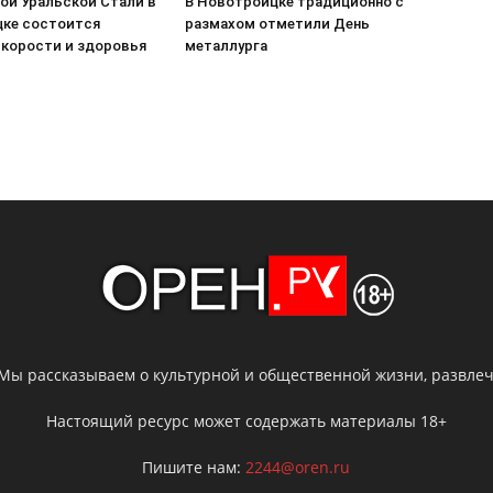
ой Уральской Стали в
В Новотроицке традиционно с
ке состоится
размахом отметили День
скорости и здоровья
металлурга
 Мы рассказываем о культурной и общественной жизни, развлече
Настоящий ресурс может содержать материалы 18+
Пишите нам:
2244@oren.ru