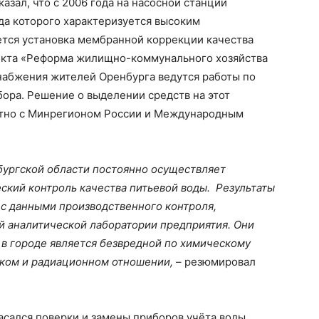
азал, что с 2006 года на насосной станции
да которого характеризуется высоким
тся установка мембранной коррекции качества
роекта «Реформа жилищно-коммунального хозяйства
снабжения жителей Оренбурга ведутся работы по
ора. Решение о выделении средств на этот
тно с Минрегионом России и Международным
бургской области постоянно осуществляет
кий контроль качества питьевой воды. Результаты
 с данными производственного контроля,
 аналитической лаборатории предприятия. Они
 в городе является безвредной по химическому
ском и радиационном отношении,
– резюмировал
асался поверки и замены приборов учёта воды.