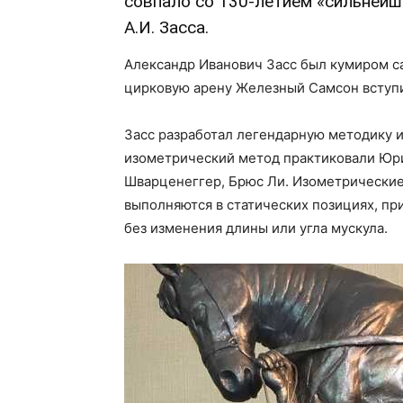
совпало со 130-летием «сильнейш
А.И. Засса.
Александр Иванович Засс был кумиром с
цирковую арену Железный Самсон вступил
Засс разработал легендарную методику 
изометрический метод практиковали Юри
Шварценеггер, Брюс Ли. Изометрические
выполняются в статических позициях, п
без изменения длины или угла мускула.