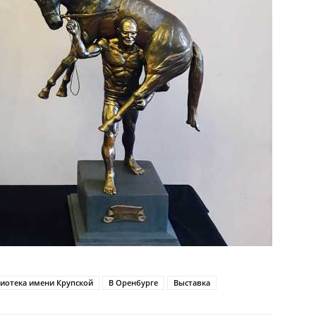
иотека имени Крупской
В Оренбурге
Выставка