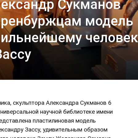
лександр Сукманов
оренбуржцам модель
сильнейшему человек
Зассу
ика, скульптора Александра Сукманов 6
универсальной научной библиотеке имени
представлена пластилиновая модель
ксандру Зассу, удивительным образом