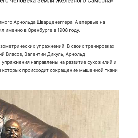
его человека Земли Железного Самсона»
амого Арнольда Шварценеггера. А впервые на
 именно в Оренбурге в 1908 году.
изометрических упражнений. В своих тренировках
й Власов, Валентин Дикуль, Арнольд
 упражнения направлены на развитие сухожилий и
ри которых происходит сокращение мышечной ткани