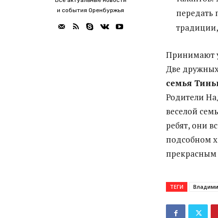
Все актуальные новости
и события Оренбуржья
передать
традиции,
Принимают у
Две дружных
семья Тинь
Родители На
веселой семь
ребят, они в
подсобном х
прекрасным 
ТЕГИ
Владими