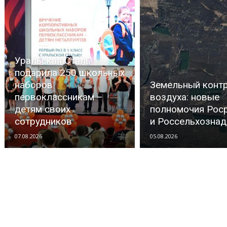
Уральская Сталь
подарила 250 школьных
наборов
Земельный контр
первоклассникам –
воздуха: новые
детям своих
полномочия Рос
сотрудников
и Россельхозна
07.08.2026
05.08.2026