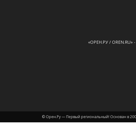
«ОРЕН.РУ / OREN.RU» -
© Орен.Ру — Первый региональный! Основан в 200