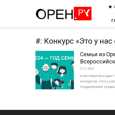
Oren.Ru
Г
#: Конкурс «Это у на
Семьи из Ор
Всероссийск
27.11.2023
4 сентября был дан 
конкурсов «Это у на
поддержание традици