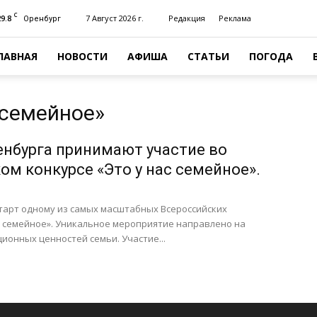
C
29.8
7 Август 2026 г.
Редакция
Реклама
Оренбург
ЛАВНАЯ
НОВОСТИ
АФИША
СТАТЬИ
ПОГОДА
с семейное»
енбурга принимают участие во
ом конкурсе «Это у нас семейное».
старт одному из самых масштабных Всероссийских
с семейное». Уникальное мероприятие направлено на
онных ценностей семьи. Участие...