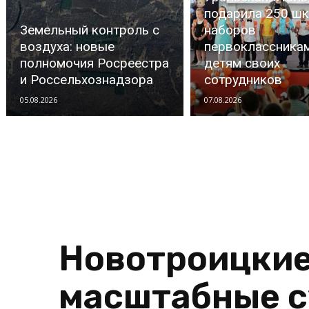
подарила 250 ш
Земельный контроль с
наборов
воздуха: новые
первоклассника
полномочия Росреестра
детям своих
и Россельхознадзора
сотрудников
05.08.2026
07.08.2026