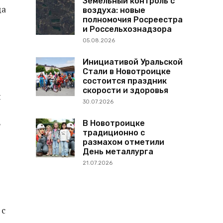
Земельный контроль с
да
воздуха: новые
полномочия Росреестра
и Россельхознадзора
05.08.2026
Инициативой Уральской
Стали в Новотроицке
состоится праздник
скорости и здоровья
ы
30.07.2026
В Новотроицке
т
традиционно с
размахом отметили
День металлурга
21.07.2026
 с