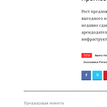
Рост предло
выгодного н
недавно сда
арендодател
инфраструкт
ТЕГИ
Авито Н
Экономика Реги
Предыдущая новость