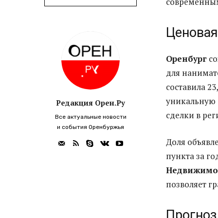
современны
Ценовая
Оренбург
со
для нанимате
составила 23
уникальную 
Редакция Орен.Ру
сделки в рег
Все актуальные новости
и события Оренбуржья
Доля объявл
пункта за г
Недвижимо
позволяет г
Прогноз