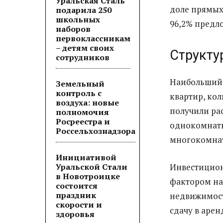
Уральская Сталь
доле прямых 
подарила 250
школьных
96,2% предл
наборов
первоклассникам
– детям своих
Структу
сотрудников
Наибольший 
Земельный
контроль с
квартир, ко
воздуха: новые
получили ра
полномочия
Росреестра и
однокомнатн
Россельхознадзора
многокомнат
Инициативой
Уральской Стали
Инвестицион
в Новотроицке
фактором на
состоится
праздник
недвижимост
скорости и
сдачу в арен
здоровья