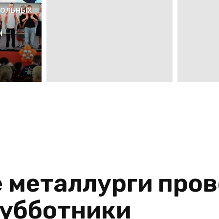
кольных
м –