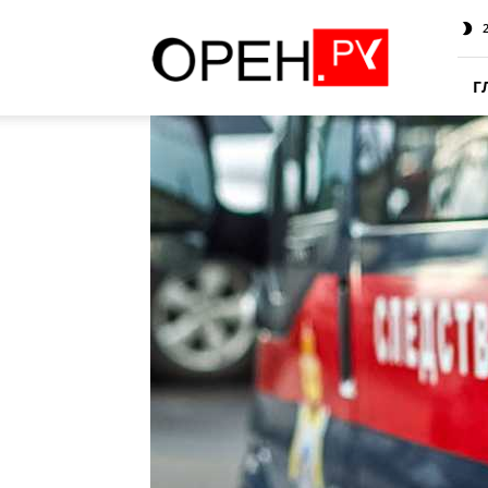
Oren.Ru
Г