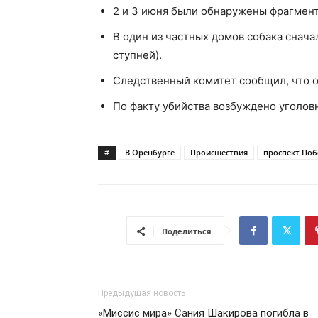
2 и 3 июня были обнаружены фрагмент
В один из частных домов собака сначал
ступней).
Следственный комитет сообщил, что 
По факту убийства возбуждено уголов
#
В Оренбурге
Происшествия
проспект По
Поделиться
Предыдущая новость
«Миссис мира» Сания Шакирова погибла в