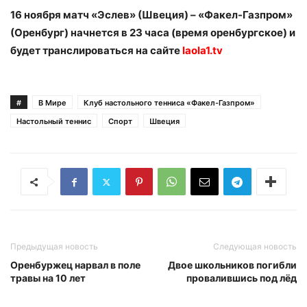
16 ноября матч «Эслев» (Швеция) – «Факел-Газпром»
(Оренбург) начнется в 23 часа (время оренбургское) и
будет транслироваться на сайте
laola1.tv
#
В Мире
Клуб настольного тенниса «Факел-Газпром»
Настольный теннис
Спорт
Швеция
Предыдущая новость
Следующая новость
Оренбуржец нарвал в поле
Двое школьников погибли
травы на 10 лет
провалившись под лёд