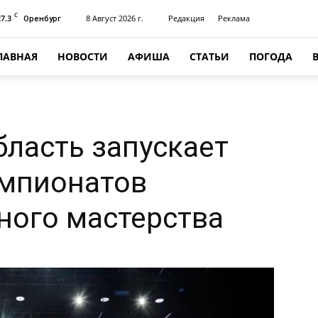
C
27.3
8 Август 2026 г.
Редакция
Реклама
Оренбург
ЛАВНАЯ
НОВОСТИ
АФИША
СТАТЬИ
ПОГОДА
бласть запускает
емпионатов
ного мастерства