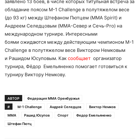
заявлено 13 боев, в числе которых титульная встреча за
обладание поясом M-1 Challenge в полутяжелом весе
(до 93 кг) между Штефаном Пютцем (MMA Spirit) и
Андреем Селедцовым (MMA-Север и Сечь-Pro) на
международном турнире. Интересными
боями ожидаются между действующим чемпионом M-1
Challenge в полутяжелом весе Виктором Немковым
и Рашидом Юсуповым. Как
сообщает
организатор
турнира, Фёдор Емельяненко помогает готовиться к
турниру Виктору Немкову.
АВТОР
Федерация ММА Оренбуржья
#
M-1 Challenge
Андрей Селедцов
Виктор Немков
ММА
Рашид Юсупов
Спорт
Федор Емельяненко
Штефан Пютц