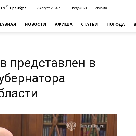
C
21.9
7 Август 2026 г.
Редакция
Реклама
Оренбург
ЛАВНАЯ
НОВОСТИ
АФИША
СТАТЬИ
ПОГОДА
в представлен в
губернатора
бласти