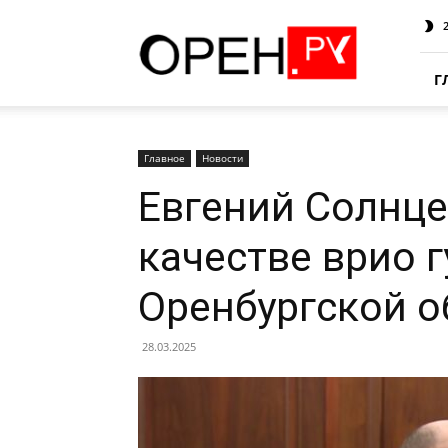
Oren.Ru
Г
Главное
Новости
Евгений Солнце
качестве врио 
Оренбургской о
28.03.2025