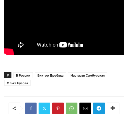
#
В России
Виктор Дробыш
Настасья Самбурская
Ольга Бузова