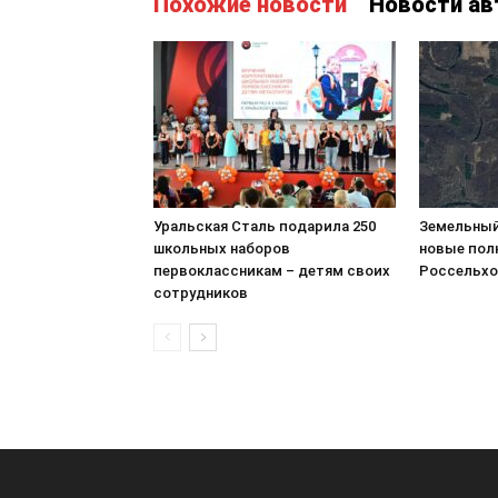
Похожие новости
Новости ав
Уральская Сталь подарила 250
Земельный
школьных наборов
новые пол
первоклассникам – детям своих
Россельхо
сотрудников