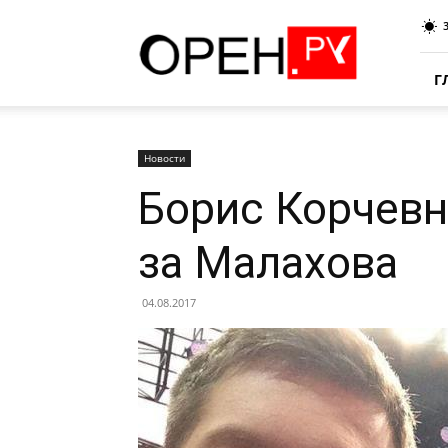
Oren.Ru
Г
Новости
Борис Корчевн
за Малахова
04.08.2017