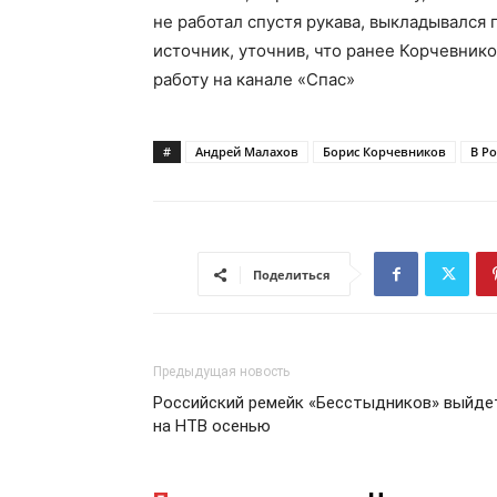
не работал спустя рукава, выкладывался 
источник, уточнив, что ранее Корчевник
работу на канале «Спас»
#
Андрей Малахов
Борис Корчевников
В Ро
Поделиться
Предыдущая новость
Российский ремейк «Бесстыдников» выйде
на НТВ осенью