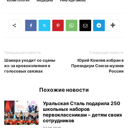
косметология
Медицина
Рина Адегамова
Предыдущая новость
Следующая новость
Шакира уходит со сцены
Юрий Комлев избран в
из-за кровоизлияния в
Президиум Союза музеев
голосовых связках
России
Похожие новости
Уральская Сталь подарила 250
школьных наборов
первоклассникам – детям своих
сотрудников