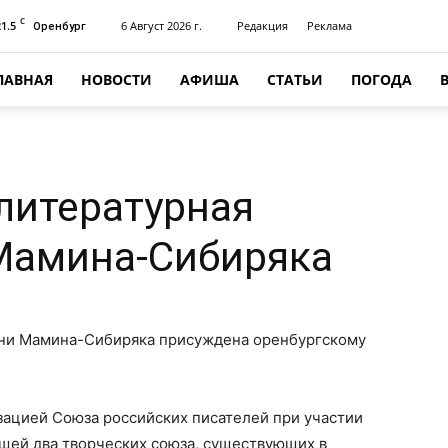
C
21.5
6 Август 2026 г.
Редакция
Реклама
Оренбург
ЛАВНАЯ
НОВОСТИ
АФИША
СТАТЬИ
ПОГОДА
литературная
Мамина-Сибиряка
ени Мамина-Сибиряка присуждена оренбургскому
зацией Союза российских писателей при участии
щей два творческих союза, существующих в