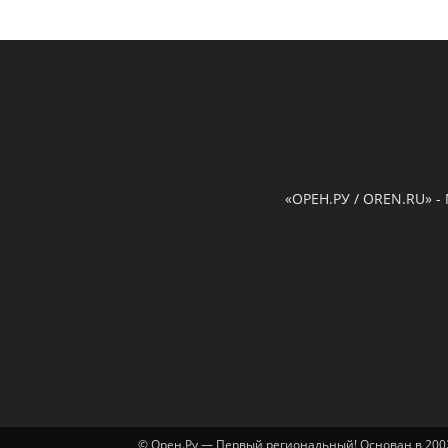
«ОРЕН.РУ / OREN.RU» -
© Орен.Ру — Первый региональный! Основан в 2002