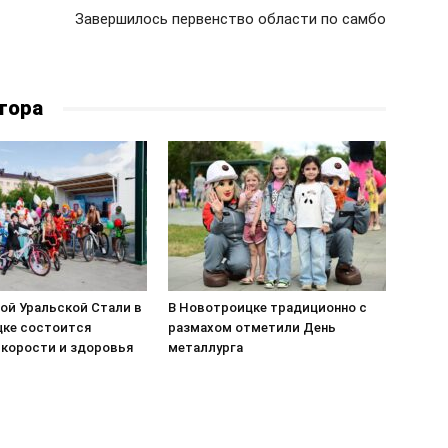
Завершилось первенство области по самбо
тора
ой Уральской Стали в
В Новотроицке традиционно с
ке состоится
размахом отметили День
скорости и здоровья
металлурга