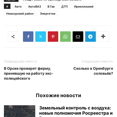
#
Авто
АвтоВАЗ
В Гае
ДТП
Ириклинский
Новоорский район
Энергетик
Предыдущая новость
Следующая новость
В Орске проверят фирму,
Сколько в Оренбурге
принявшую на работу экс-
соловьёв?
полицейского
Похожие новости
Земельный контроль с воздуха:
новые полномочия Росреестра и