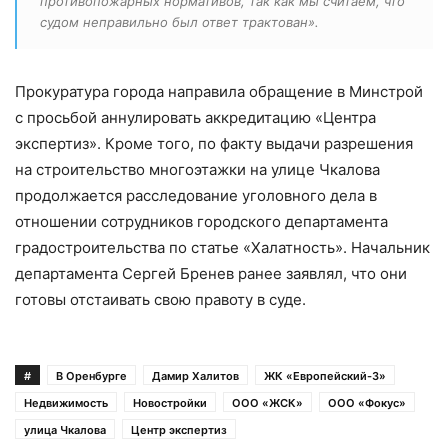
противопожарных нормативов, так как мы считаем, что
судом неправильно был ответ трактован».
Прокуратура города направила обращение в Минстрой
с просьбой аннулировать аккредитацию «Центра
экспертиз». Кроме того, по факту выдачи разрешения
на строительство многоэтажки на улице Чкалова
продолжается расследование уголовного дела в
отношении сотрудников городского департамента
градостроительства по статье «Халатность». Начальник
департамента Сергей Бренев ранее заявлял, что они
готовы отстаивать свою правоту в суде.
#
В Оренбурге
Дамир Халитов
ЖК «Европейский-3»
Недвижимость
Новостройки
ООО «ЖСК»
ООО «Фокус»
улица Чкалова
Центр экспертиз