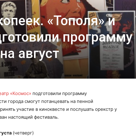
копеек. «Тополя» и
дготовили программу
на август
еатр «Космос»
подготовили программу
сти города смогут потанцевать на пенной
принять участие в киноквесте и послушать орекстр у
ован настоящий фестиваль.
густа
(четверг)