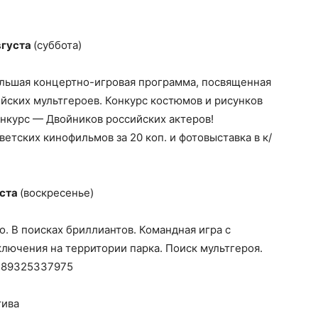
вгуста
(суббота)
ольшая концертно-игровая программа, посвященная
йских мультгероев. Конкурс костюмов и рисунков
нкурс — Двойников российских актеров!
етских кинофильмов за 20 коп. и фотовыставка в к/
уста
(воскресенье)
о. В поисках бриллиантов. Командная игра с
лючения на территории парка. Поиск мультгероя.
: 89325337975
тива