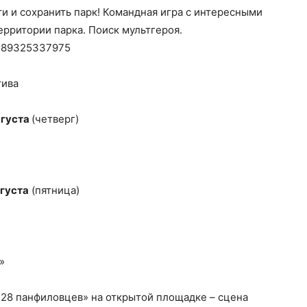
ти и сохранить парк! Командная игра с интересными
рритории парка. Поиск мультгероя.
: 89325337975
тива
вгуста
(четверг)
вгуста
(пятница)
»
«28 панфиловцев» на открытой площадке – сцена