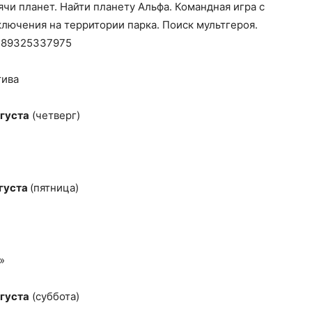
ячи планет. Найти планету Альфа. Командная игра с
лючения на территории парка. Поиск мультгероя.
: 89325337975
тива
вгуста
(четверг)
вгуста
(пятница)
»
вгуста
(суббота)