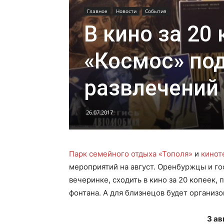
Главное
Новости
События
В кино за 20 
«Космос» по
развлечений 
26.07.2017
Парк семейного отдыха «Тополя»
и
кинот
мероприятий на август. Оренбуржцы и го
вечеринке, сходить в кино за 20 копеек, 
фонтана. А для близнецов будет организ
3 ав