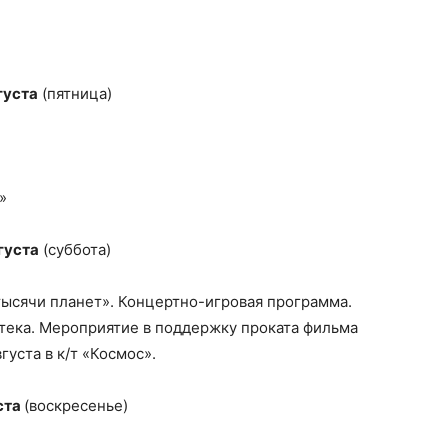
густа
(пятница)
»
густа
(суббота)
тысячи планет». Концертно-игровая программа.
отека. Мероприятие в поддержку проката фильма
густа в к/т «Космос».
ста
(воскресенье)