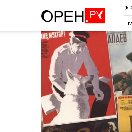
Oren.Ru
Г