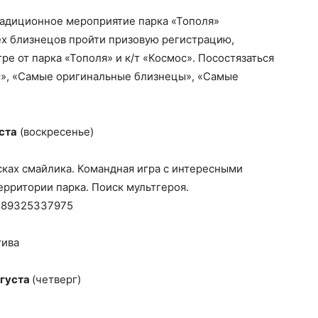
радиционное мероприятие парка «Тополя»
х близнецов пройти призовую регистрацию,
ре от парка «Тополя» и к/т «Космос». Посостязаться
ы», «Самые оригинальные близнецы», «Самые
ста
(воскресенье)
сках смайлика. Командная игра с интересными
рритории парка. Поиск мультгероя.
: 89325337975
тива
вгуста
(четверг)