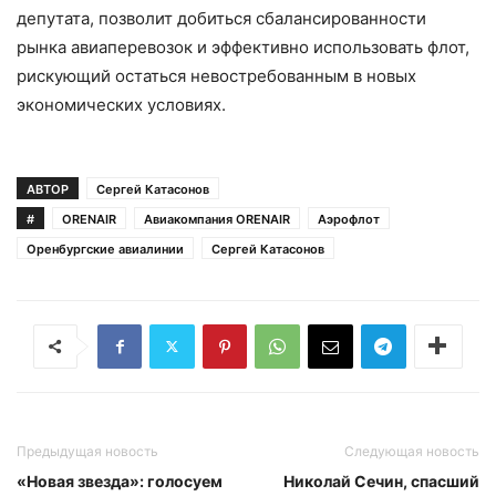
депутата, позволит добиться сбалансированности
рынка авиаперевозок и эффективно использовать флот,
рискующий остаться невостребованным в новых
экономических условиях.
АВТОР
Сергей Катасонов
#
ORENAIR
Авиакомпания ORENAIR
Аэрофлот
Оренбургские авиалинии
Сергей Катасонов
Предыдущая новость
Следующая новость
«Новая звезда»: голосуем
Николай Сечин, спасший