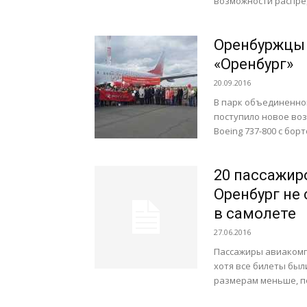
возможности распред
Оренбуржцы 
«Оренбург»
20.09.2016
В парк объединенной
поступило новое во
Boeing 737-800 с бо
20 пассажир
Оренбург не 
в самолете
27.06.2016
Пассажиры авиакомпа
хотя все билеты был
размерам меньше, по