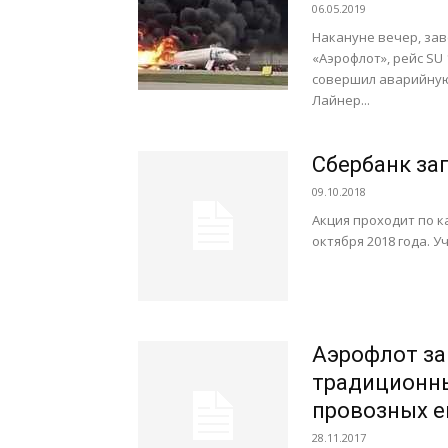
06.05.2019
Накануне вечер, зав
«Аэрофлот», рейс SU
совершил аварийную
Лайнер...
Сбербанк за
09.10.2018
Акция проходит по ка
октября 2018 года. У
Аэрофлот за
традиционны
провозных 
28.11.2017