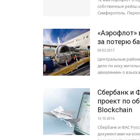
собственные рейсы 
Симферополь. Перелё
«Аэрофлот»
за потерю б
09.03.2017
Центральным районн
дело по иску житель
авиалинии» о взыска
Сбербанк и 
проект по о
Blockchain
13.10.2016
Сбербанк и ФАС Росс
документами на осно