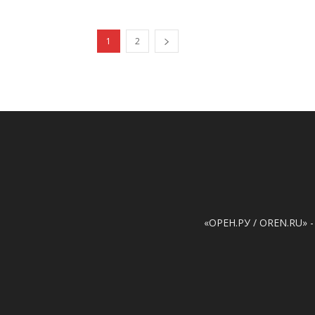
1
2
«ОРЕН.РУ / OREN.RU» -