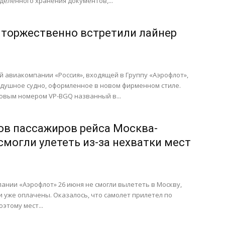
елённого хранения документов,...
торжественно встретили лайнер
 авиакомпании «Россия», входящей в Группу «Аэрофлот»,
здушное судно, оформленное в новом фирменном стиле.
ртовым номером VP-BGQ названный в...
ов пассажиров рейса Москва-
смогли улететь из-за нехватки мест
нии «Аэрофлот» 26 июня не смогли вылететь в Москву,
и уже оплачены. Оказалось, что самолет прилетел по
этому мест...