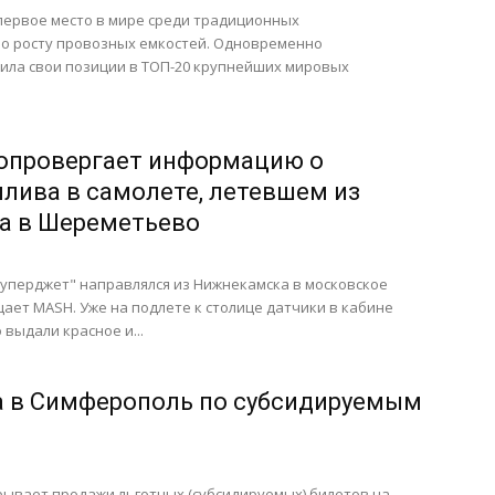
первое место в мире среди традиционных
о росту провозных емкостей. Одновременно
ила свои позиции в ТОП-20 крупнейших мировых
опровергает информацию о
плива в самолете, летевшем из
а в Шереметьево
Суперджет" направлялся из Нижнекамска в московское
ет MASH. Уже на подлете к столице датчики в кабине
выдали красное и...
а в Симферополь по субсидируемым
рывает продажи льготных (субсидируемых) билетов на