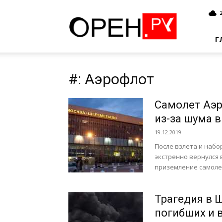
Oren.Ru
Г
#: Аэрофлот
Самолет Аэр
из-за шума в
19.12.2019
После взлета и набо
экстренно вернулся
приземление самолет
Трагедия в 
погибших и