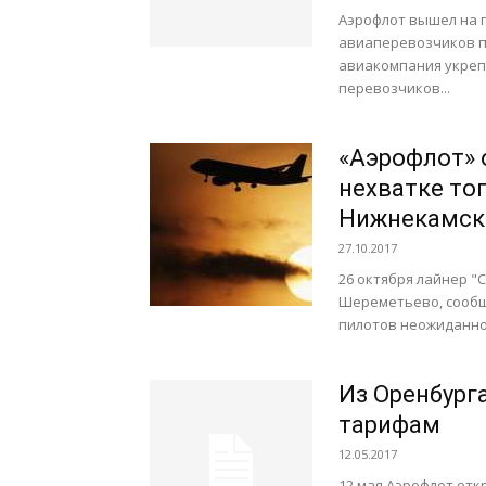
Аэрофлот вышел на 
авиаперевозчиков п
авиакомпания укреп
перевозчиков...
«Аэрофлот» 
нехватке то
Нижнекамск
27.10.2017
26 октября лайнер "
Шереметьево, сообща
пилотов неожиданно 
Из Оренбург
тарифам
12.05.2017
12 мая Аэрофлот отк