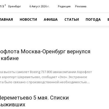
C
21.5
6 Август 2026 г.
Редакция
Реклама
Оренбург
ЛАВНАЯ
НОВОСТИ
АФИША
СТАТЬИ
ПОГОДА
офлота Москва-Оренбург вернулся
 кабине
ра высоты самолет Boeing 737-800 авиакомпании Аэрофлот
 в аэропорт Шереметьево, сообщает «Эхо». Экстренное
а было связано с производственной необходимостью....
Шереметьево 5 мая. Списки
 выживших