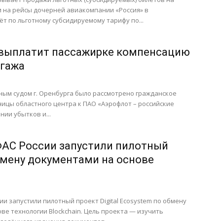
и на рейсы дочерней авиакомпании «Россия» в
т по льготному субсидируемому тарифу по...
 выплатит пассажирке компенсацию
агажа
ым судом г. Оренбурга было рассмотрено гражданское
ницы областного центра к ПАО «Аэрофлот – российские
нии убытков и...
ФАС России запустили пилотный
бмену документами на основе
ии запустили пилотный проект Digital Ecosystem по обмену
ве технологии Blockchain. Цель проекта — изучить