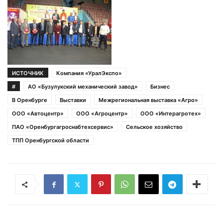
ИСТОЧНИК
Компания «УралЭкспо»
#
АО «Бузулукский механический завод»
Бизнес
В Оренбурге
Выставки
Межрегиональная выставка «Агро»
ООО «Автоцентр»
ООО «Агроцентр»
ООО «Интерагротех»
ПАО «Оренбургагроснабтехсервис»
Сельское хозяйство
ТПП Оренбургской области