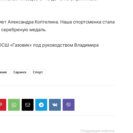
яет Александра Коптелина. Наша спортсменка стала
в серебреную медаль.
ЮСШ «Газовик» под руководством Владимира
ание
Саранск
Спорт
Следующая новость