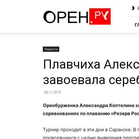
Oren.Ru
Г
Новости
Плавчиха Алек
завоевала сер
28.11.2019
Оренбурженка Александра Коптелина з
соревнованиях по плаванию «Резерв Ро
Турнир проходит в эти дни в Саранске. 
проводящихся с целью выявления перспек