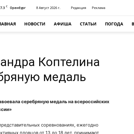
C
27.3
8 Август 2026 г.
Редакция
Реклама
Оренбург
ЛАВНАЯ
НОВОСТИ
АФИША
СТАТЬИ
ПОГОДА
сандра Коптелина
ебряную медаль
авоевала серебряную медаль на всероссийских
ссии»
В представительных соревнованиях, ежегодно
тивных пловцов от 13 до 18 лет, принимают