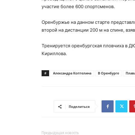
участие более 600 спортсменов.
Оренбуржье на данном старте представл
второй на дистанции 200 м на спине, взя
Тренируется оренбургская пловчиха в Д
Кириллова.
#
Александра Коптелина
В Оренбурге
Плав
Поделиться
Предыдущая новость