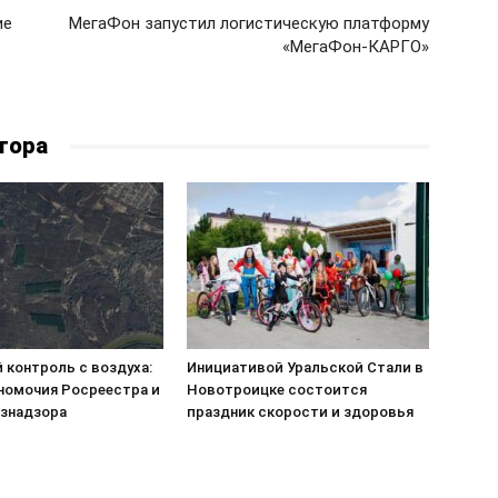
ие
МегаФон запустил логистическую платформу
«МегаФон-КАРГО»
тора
 контроль с воздуха:
Инициативой Уральской Стали в
номочия Росреестра и
Новотроицке состоится
знадзора
праздник скорости и здоровья