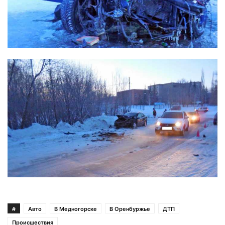
#
Авто
В Медногорске
В Оренбуржье
ДТП
Происшествия