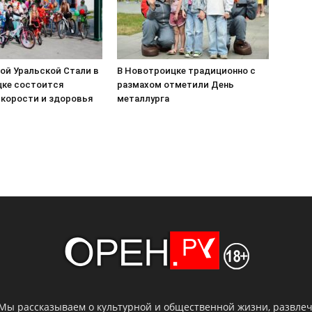
ой Уральской Стали в
В Новотроицке традиционно с
ке состоится
размахом отметили День
скорости и здоровья
металлурга
 Мы рассказываем о культурной и общественной жизни, развлече