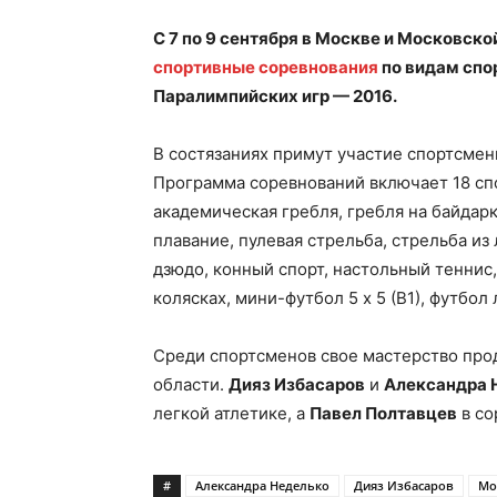
С 7 по 9 сентября в Москве и Московск
спортивные соревнования
по видам спо
Паралимпийских игр — 2016.
В состязаниях примут участие спортсмен
Программа соревнований включает 18 сп
академическая гребля, гребля на байдарка
плавание, пулевая стрельба, стрельба из 
дзюдо, конный спорт, настольный теннис,
колясках, мини-футбол 5 х 5 (В1), футбо
Среди спортсменов свое мастерство пр
области.
Дияз Избасаров
и
Александра 
легкой атлетике, а
Павел Полтавцев
в со
#
Александра Неделько
Дияз Избасаров
Мо