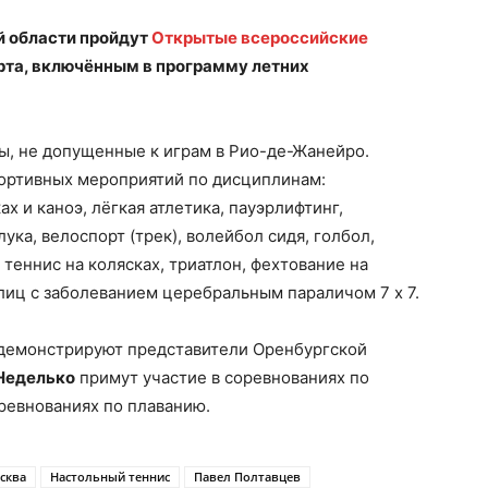
ой области пройдут
Открытые всероссийские
рта, включённым в программу летних
ы, не допущенные к играм в Рио-де-Жанейро.
ортивных мероприятий по дисциплинам:
х и каноэ, лёгкая атлетика, пауэрлифтинг,
лука, велоспорт (трек), волейбол сидя, голбол,
 теннис на колясках, триатлон, фехтование на
л лиц с заболеванием церебральным параличом 7 х 7.
одемонстрируют представители Оренбургской
Неделько
примут участие в соревнованиях по
ревнованиях по плаванию.
сква
Настольный теннис
Павел Полтавцев