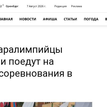
C
22
7 Август 2026 г.
Редакция
Реклама
Оренбург
ЛАВНАЯ
НОВОСТИ
АФИША
СТАТЬИ
ПОГОДА
паралимпийцы
и поедут на
соревнования в