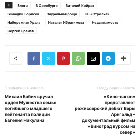
#
Блоги
В Оренбурге
Виталий Койрах
Геннадий Борисов
Зауральная роща
КБ «Стрелка»
Набережная Урала
Наталья Ибрагимова
Недвижимость
Сергей Бренев
Предыдущая новость
Следующая новость
Михаил Бабич вручил
«Кино-вагон»
орден Мужества семье
представляет
погибшего младшего
режиссерский дебют Веры
лейтенанта полиции
Арнгольд –
Евгения Никулина
документальный фильм
«Виноград курсом на
север»