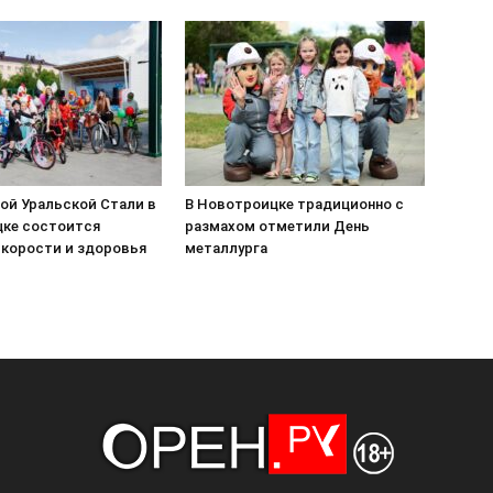
ой Уральской Стали в
В Новотроицке традиционно с
ке состоится
размахом отметили День
скорости и здоровья
металлурга