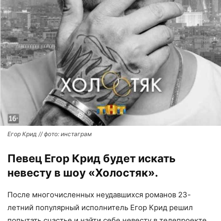
Егор Крид // фото: инстаграм
Певец Егор Крид будет искать
невесту в шоу «Холостяк».
После многочисленных неудавшихся романов 23-
летний популярный исполнитель Егор Крид решил
попытать счастье и найти себе невесту в телепроекте