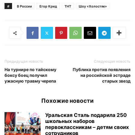
#
В России
Егор Крид
ТНТ
Шоу «Холостяк»
Предыдущая новость
Следующая новость
На турнире по тайскому
Публика против появления
боксу боец получил
на российской эстраде
ужасную травму черепа
старых звезд
Похожие новости
Уральская Сталь подарила 250
школьных наборов
первоклассникам – детям своих
сотрудников