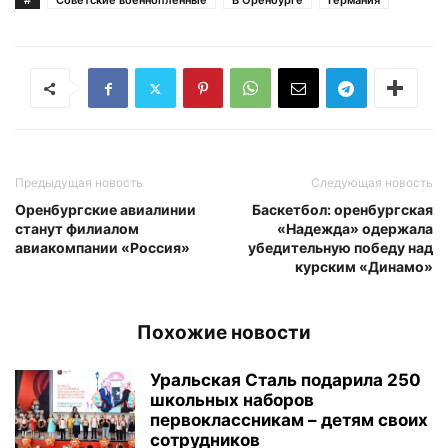
#
Cоветские военнопленные
В Оренбурге
Германия
Предыдущая новость
Следующая новость
Оренбургские авиалинии
Баскетбол: оренбургская
станут филиалом
«Надежда» одержала
авиакомпании «Россия»
убедительную победу над
курским «Динамо»
Похожие новости
Уральская Сталь подарила 250
школьных наборов
первоклассникам – детям своих
сотрудников