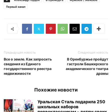
#
Александр Гордон
В Оренбурге
Мужское / Женское
Первый канал
Предыдущая новость
Следующая новость
Все о земле. Как запросить
В Оренбуржье пройдут
сведения из Единого
гастроли Башкирского
государственного реестра
академического театра
недвижимости
драмы
Похожие новости
Уральская Сталь подарила 250
школьных наборов
первоклассникам – детям своих