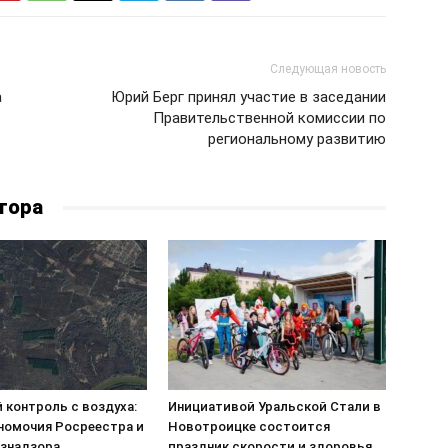
Следующая новость
а
Юрий Берг принял участие в заседании
Правительственной комиссии по
региональному развитию
тора
 контроль с воздуха:
Инициативой Уральской Стали в
номочия Росреестра и
Новотроицке состоится
знадзора
праздник скорости и здоровья