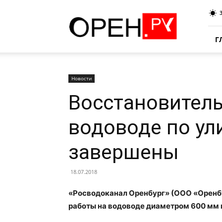
Oren.Ru
Г
Новости
Восстановител
водоводе по ул
завершены
18.07.2018
«Росводоканал Оренбург» (ООО «Оренб
работы на водоводе диаметром 600 мм по