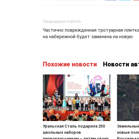
Предыдущая новость
Частично поврежденная тротуарная плитк
на набережной будет заменена на новую
Похожие новости
Новости ав
Уральская Сталь подарила 250
Земельный
школьных наборов
новые пол
первоклассникам – детям своих
Россельхо